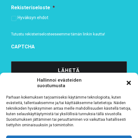
Rekisteriseloste
*
Hyväksyn ehdot
Tutustu rekisteriselosteeseemme
tämän linkin kautta!
CAPTCHA
Hallinnoi evästeiden
suostumusta
Parhaan kokemuksen tarjoamiseksi käytämme teknologioita, kuten
evästeitä, tallentaaksemme ja/tai käyttääksemme laitetietoja. Näiden
tekniikoiden hyväksyminen antaa meille mahdollisuuden käsitellä tietoja,
kuten selauskäyttäytymistä tai yksilöllisiä tunnuksia tällä sivustolla.
Tietosuojaseloste
Suostumuksen jättäminen tai peruuttaminen voi vaikuttaa haitallisesti
tiettyihin ominaisuuksiin ja toimintoihin.
Verkkolaskutustiedot