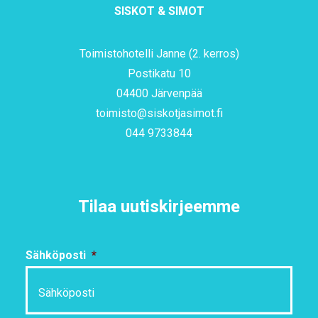
SISKOT & SIMOT
Toimistohotelli Janne (2. kerros)
Postikatu 10
04400 Järvenpää
toimisto@siskotjasimot.fi
044 9733844
Tilaa uutiskirjeemme
Sähköposti
*