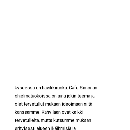
IKÄIHMISET
KOHTAAMISPAIKAT
08/12/2021
13:00 — 15:00
(2h)
MIESPORUKAT
YHTEYSTIEDOT
Vantaa
TILAA UUTISKIRJE
YHTEYDENOTTOLOMAKE
Tule mukaan järjestämään yhteistä
kahvilatoimintaa
Simonkylään
Järjestötalo Leinikkiin keskiviikkoisin
klo 13-15.
Tarjolla on monenlaisia
vapaaehtoistehtäviä kattamisesta
tarjoiluihin ja ohjelman järjestämiseen.
Tarjoilut saadaan Yhteisestä pöydästä eli
kyseessä on hävikkiruoka. Cafe Simonan
ohjelmatuokoissa on aina jokin teema ja
olet tervetullut mukaan ideoimaan niitä
kanssamme. Kahvilaan
ovat kaikki
tervetulleita, mutta kutsumme mukaan
erityisesti alueen ikäihmisiä ja