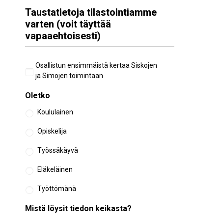
Taustatietoja tilastointiamme
varten (voit täyttää
vapaaehtoisesti)
Aiempi
Osallistun ensimmäistä kertaa Siskojen
osallistuminen
ja Simojen toimintaan
Oletko
Koululainen
Opiskelija
Työssäkäyvä
Eläkeläinen
Työttömänä
Mistä löysit tiedon keikasta?