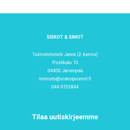
SISKOT & SIMOT
Toimistohotelli Janne (2. kerros)
Postikatu 10
04400 Järvenpää
toimisto@siskotjasimot.fi
044 9733844
Tilaa uutiskirjeemme