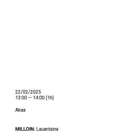
IKÄIHMISET
KOHTAAMISPAIKAT
MIESPORUKAT
YHTEYSTIEDOT
TILAA UUTISKIRJE
YHTEYDENOTTOLOMAKE
22/02/2025
13:00 — 14:00
(1h)
Akaa
MILLOIN:
Lauantaina