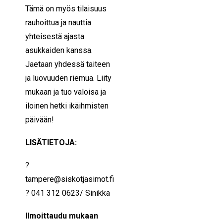
Tämä on myös tilaisuus
rauhoittua ja nauttia
yhteisestä ajasta
asukkaiden kanssa.
Jaetaan yhdessä taiteen
ja luovuuden riemua. Liity
mukaan ja tuo valoisa ja
iloinen hetki ikäihmisten
päivään!
LISÄTIETOJA:
?
tampere@siskotjasimot.fi
? 041 312 0623/ Sinikka
Ilmoittaudu mukaan