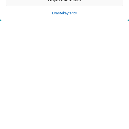
Tutustu rekisteriselosteeseemme
tämän linkin kautta!
CAPTCHA
Evästekäytäntö
Tietosuojaseloste
Verkkolaskutustiedot
Materiaalipankki