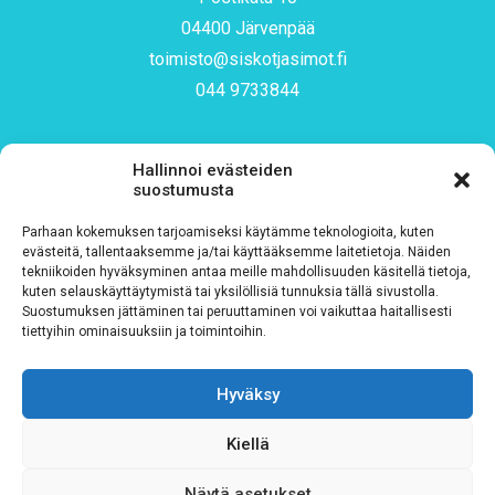
04400 Järvenpää
toimisto@siskotjasimot.fi
044 9733844
Hallinnoi evästeiden
suostumusta
Tilaa uutiskirjeemme
Parhaan kokemuksen tarjoamiseksi käytämme teknologioita, kuten
evästeitä, tallentaaksemme ja/tai käyttääksemme laitetietoja. Näiden
tekniikoiden hyväksyminen antaa meille mahdollisuuden käsitellä tietoja,
Sähköposti
*
kuten selauskäyttäytymistä tai yksilöllisiä tunnuksia tällä sivustolla.
Suostumuksen jättäminen tai peruuttaminen voi vaikuttaa haitallisesti
tiettyihin ominaisuuksiin ja toimintoihin.
Hyväksy
Rekisteriseloste
*
Hyväksyn ehdot
Kiellä
Näytä asetukset