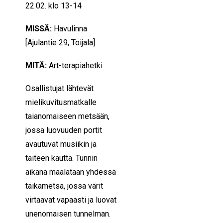
22.02. klo 13-14
MISSÄ:
Havulinna
[Ajulantie 29, Toijala]
MITÄ:
Art-terapiahetki
Osallistujat lähtevät
mielikuvitusmatkalle
taianomaiseen metsään,
jossa luovuuden portit
avautuvat musiikin ja
taiteen kautta. Tunnin
aikana maalataan yhdessä
taikametsä, jossa värit
virtaavat vapaasti ja luovat
unenomaisen tunnelman.