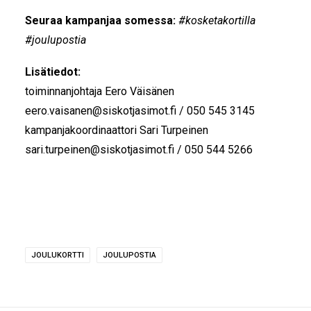
Seuraa kampanjaa somessa:
#kosketakortilla
#joulupostia
Lisätiedot:
toiminnanjohtaja Eero Väisänen
eero.vaisanen@siskotjasimot.fi / 050 545 3145
kampanjakoordinaattori Sari Turpeinen
sari.turpeinen@siskotjasimot.fi / 050 544 5266
JOULUKORTTI
JOULUPOSTIA