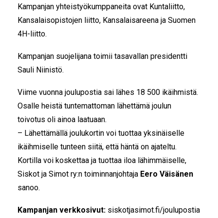
Kampanjan yhteistyökumppaneita ovat Kuntaliitto,
Kansalaisopistojen liitto, Kansalaisareena ja Suomen
4H-liitto.
Kampanjan suojelijana toimii tasavallan presidentti
Sauli Niinistö.
Viime vuonna joulupostia sai lähes 18 500 ikäihmistä.
Osalle heistä tuntemattoman lähettämä joulun
toivotus oli ainoa laatuaan.
– Lähettämällä joulukortin voi tuottaa yksinäiselle
ikäihmiselle tunteen siitä, että häntä on ajateltu.
Kortilla voi koskettaa ja tuottaa iloa lähimmäiselle,
Siskot ja Simot ry:n toiminnanjohtaja
Eero Väisänen
sanoo.
Kampanjan verkkosivut:
siskotjasimot.fi/joulupostia