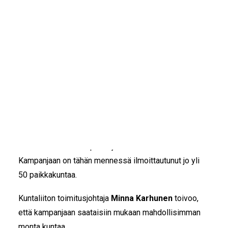
IKÄIHMISET
KOHTAAMISPAIKAT
Siskojen ja Simojen suosittu
Joulupostia ikäihmisille
-
MIESPORUKAT
kampanja järjestetään 16.11.–11.12.2020 jo
YHTEYSTIEDOT
kahdeksatta kertaa. Kampanjassa kerätään
TILAA UUTISKIRJE
joulukortteja kotihoidon ja asumispalvelujen
YHTEYDENOTTOLOMAKE
ikääntyneille asiakkaille.
Tänä vuonna luovan välittämisen yhteisö Siskot ja
Simot kutsuu Kuntaliiton kanssa kampanjaan mukaan
kaikki Suomen kunnat, jotta mahdollisimman moni
ikäihminen saisi lämpimät joulun toivotukset.
Kampanjaan on tähän mennessä ilmoittautunut jo yli
50 paikkakuntaa.
Kuntaliiton toimitusjohtaja
Minna Karhunen
toivoo,
että kampanjaan saataisiin mukaan mahdollisimman
monta kuntaa.