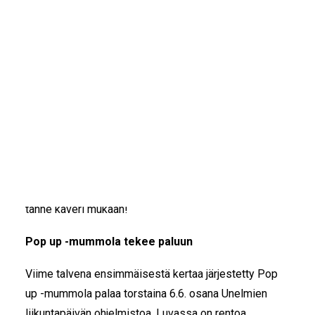
IKÄIHMISET
KOHTAAMISPAIKAT
Järvenpään Rantapuistossa torstaina 6.6.2024
MIESPORUKAT
kello 9.30 -15
järjestettävä Unelmien liikuntapäivä on
YHTEYSTIEDOT
kaikenlaisen liikkumisen rento tapahtuma, johon kuka
TILAA UUTISKIRJE
tahansa voi osallistua! Päivä on rakentunut
YHTEYDENOTTOLOMAKE
järvenpääläisten omista ideoista sekä
liikuntatoimijoiden tarjonnasta: päivä täyttyy ohjatusta
liikunnasta, mielenkiintoisista lajikokeiluista kuten
asahista, memodancesta, minigolfista, pelailusta sekä
päivän päättävästä hupailu-olympialaisista. Kaappaa
tänne kaveri mukaan!
Pop up -mummola tekee paluun
Viime talvena ensimmäisestä kertaa järjestetty Pop
up -mummola palaa torstaina 6.6. osana Unelmien
liikuntapäivän ohjelmistoa. Luvassa on rentoa