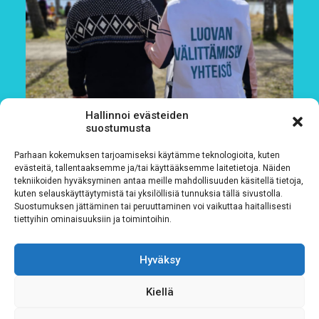
Hallinnoi evästeiden
suostumusta
Parhaan kokemuksen tarjoamiseksi käytämme teknologioita, kuten
evästeitä, tallentaaksemme ja/tai käyttääksemme laitetietoja. Näiden
tekniikoiden hyväksyminen antaa meille mahdollisuuden käsitellä tietoja,
kuten selauskäyttäytymistä tai yksilöllisiä tunnuksia tällä sivustolla.
Suostumuksen jättäminen tai peruuttaminen voi vaikuttaa haitallisesti
tiettyihin ominaisuuksiin ja toimintoihin.
Löydät Siskot ja Simot nyt Fundiksesta
Hyväksy
4.8.2026
Kiellä