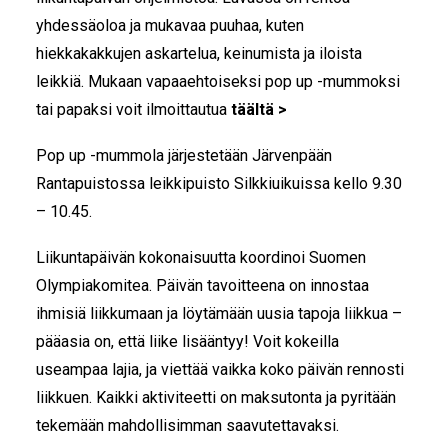
yhdessäoloa ja mukavaa puuhaa, kuten
hiekkakakkujen askartelua, keinumista ja iloista
leikkiä. Mukaan vapaaehtoiseksi pop up -mummoksi
tai papaksi voit ilmoittautua
täältä >
Pop up -mummola järjestetään Järvenpään
Rantapuistossa leikkipuisto Silkkiuikuissa kello 9.30
– 10.45.
Liikuntapäivän kokonaisuutta koordinoi Suomen
Olympiakomitea. Päivän tavoitteena on innostaa
ihmisiä liikkumaan ja löytämään uusia tapoja liikkua –
pääasia on, että liike lisääntyy! Voit kokeilla
useampaa lajia, ja viettää vaikka koko päivän rennosti
liikkuen. Kaikki aktiviteetti on maksutonta ja pyritään
tekemään mahdollisimman saavutettavaksi.