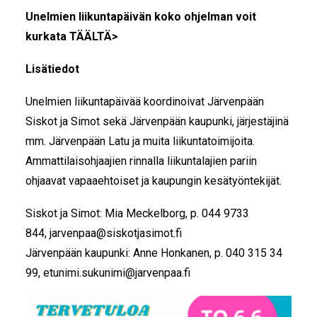
Unelmien liikuntapäivän koko ohjelman voit
kurkata
TÄÄLTÄ>
Lisätiedot
Unelmien liikuntapäivää koordinoivat Järvenpään
Siskot ja Simot sekä Järvenpään kaupunki, järjestäjinä
mm. Järvenpään Latu ja muita liikuntatoimijoita.
Ammattilaisohjaajien rinnalla liikuntalajien pariin
ohjaavat vapaaehtoiset ja kaupungin kesätyöntekijät.
Siskot ja Simot: Mia Meckelborg, p. 044 9733
844,
jarvenpaa@siskotjasimot.fi
Järvenpään kaupunki: Anne Honkanen, p. 040 315 34
99,
etunimi.sukunimi@jarvenpaa.fi