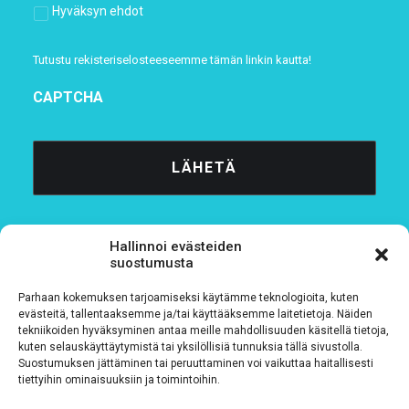
Hyväksyn ehdot
Tutustu rekisteriselosteeseemme
tämän linkin kautta!
CAPTCHA
Hallinnoi evästeiden
suostumusta
Parhaan kokemuksen tarjoamiseksi käytämme teknologioita, kuten
Tietosuojaseloste
evästeitä, tallentaaksemme ja/tai käyttääksemme laitetietoja. Näiden
tekniikoiden hyväksyminen antaa meille mahdollisuuden käsitellä tietoja,
kuten selauskäyttäytymistä tai yksilöllisiä tunnuksia tällä sivustolla.
Verkkolaskutustiedot
Suostumuksen jättäminen tai peruuttaminen voi vaikuttaa haitallisesti
tiettyihin ominaisuuksiin ja toimintoihin.
Materiaalipankki