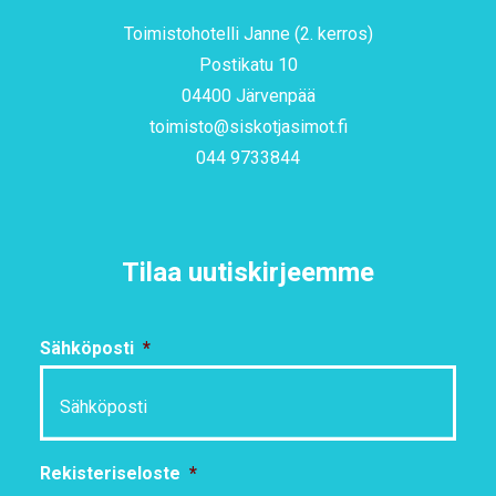
Toimistohotelli Janne (2. kerros)
Postikatu 10
04400 Järvenpää
toimisto@siskotjasimot.fi
044 9733844
Tilaa uutiskirjeemme
Sähköposti
*
Rekisteriseloste
*