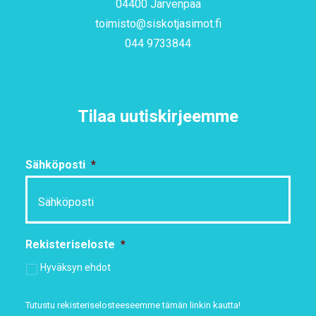
04400 Järvenpää
toimisto@siskotjasimot.fi
044 9733844
Tilaa uutiskirjeemme
Sähköposti
*
Rekisteriseloste
*
Hyväksyn ehdot
Tutustu rekisteriselosteeseemme
tämän linkin kautta!