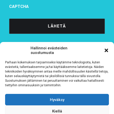
CAPTCHA
Hallinnoi evästeiden
suostumusta
Parhaan kokemuksen tarjoamiseksi käytämme teknologioita, kuten
Tietosuojaseloste
evästeitä, tallentaaksemme ja/tai käyttääksemme laitetietoja. Näiden
tekniikoiden hyväksyminen antaa meille mahdollisuuden käsitellä tietoja,
kuten selauskäyttäytymistä tai yksilöllisiä tunnuksia tällä sivustolla.
Verkkolaskutustiedot
Suostumuksen jättäminen tai peruuttaminen voi vaikuttaa haitallisesti
tiettyihin ominaisuuksiin ja toimintoihin.
Materiaalipankki
Hyväksy
Kiellä