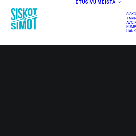
ETUSIVU
MEISTÄ
SISK
TARI
AVOI
KUMP
HANK