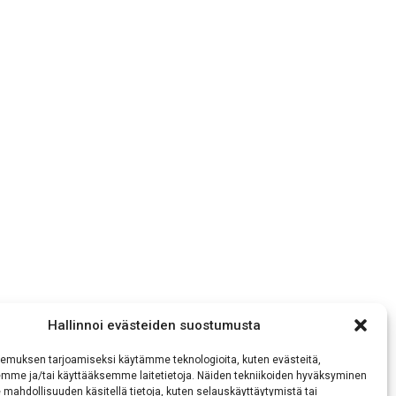
Hallinnoi evästeiden suostumusta
emuksen tarjoamiseksi käytämme teknologioita, kuten evästeitä,
emme ja/tai käyttääksemme laitetietoja. Näiden tekniikoiden hyväksyminen
 mahdollisuuden käsitellä tietoja, kuten selauskäyttäytymistä tai