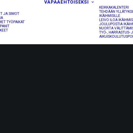
VAPAAEHTOISEKSI
KEIKKAKALENTERI
TEHDÄÄN YLLÄTYKS
OT JA SIMOT
IKÄIHMISILLE
NA
LEIVO ILOA IKÄIHMIS
MET TYÖPAIKAT
JOULUPOSTIA IKÄIH
PANIT
NUORTA VÄLITTÄMI
KEET
TYÖ-, HARRASTUS- 
AIKUISKOULUTUSPO