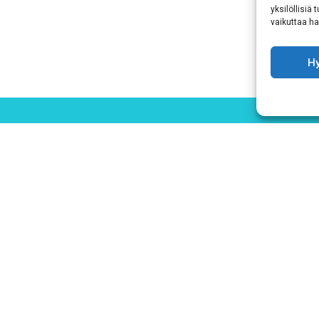
yksilöllisiä
vaikuttaa hai
H
Hyväksyn
ehdot
Tutustu tietosuojaselosteeseemme
tämän linkin kautta!