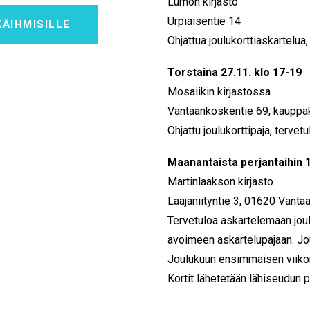
Lumon kirjasto
Urpiaisentie 14
KÄIHMISILLE
Ohjattua joulukorttiaskartelua,
Torstaina 27.11. klo 17-19
Mosaiikin kirjastossa
Vantaankoskentie 69, kauppa
Ohjattu joulukorttipaja, tervetu
Maanantaista perjantaihin 1
Martinlaakson kirjasto
Laajaniityntie 3, 01620 Vanta
Tervetuloa askartelemaan joulu
avoimeen askartelupajaan. Jo
Joulukuun ensimmäisen viikon
Kortit lähetetään lähiseudun p