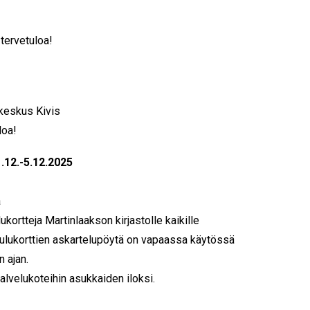
 tervetuloa!
keskus Kivis
loa!
.12.-5.12.2025
a
kortteja Martinlaakson kirjastolle kaikille
ulukorttien askartelupöytä on vapaassa käytössä
 ajan.
alvelukoteihin asukkaiden iloksi.