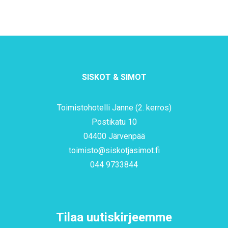
SISKOT & SIMOT
Toimistohotelli Janne (2. kerros)
Postikatu 10
04400 Järvenpää
toimisto@siskotjasimot.fi
044 9733844
Tilaa uutiskirjeemme