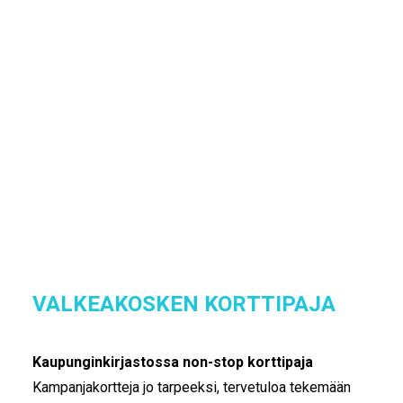
IKÄIHMISET
KOHTAAMISPAIKAT
VALKEAKOSKEN
MIESPORUKAT
KERÄYSPISTEET
YHTEYSTIEDOT
TILAA UUTISKIRJE
YHTEYDENOTTOLOMAKE
Ei keräyspistettä vuonna 2025, mutta jatkuva
korttipaja. Tervetuloa!
TAKAISIN SIVULLE JOULUPOSTIA 
IKÄIHMISILLE
VALKEAKOSKEN KORTTIPAJA
Kaupunginkirjastossa non-stop korttipaja
Kampanjakortteja jo tarpeeksi, tervetuloa tekemään