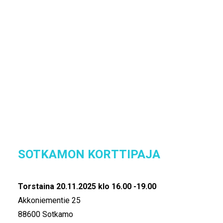
IKÄIHMISET
KOHTAAMISPAIKAT
SOTKAMON KERÄYSPISTEET
MIESPORUKAT
YHTEYSTIEDOT
TILAA UUTISKIRJE
Sotkamon lukio
YHTEYDENOTTOLOMAKE
Akkoniementie 25, 88600 Sotkamo
TAKAISIN SIVULLE JOULUPOSTIA 
IKÄIHMISILLE
SOTKAMON KORTTIPAJA
Torstaina 20.11.2025 klo 16.00 -19.00
Akkoniementie 25
88600 Sotkamo