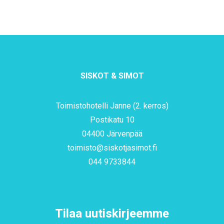
SISKOT & SIMOT
Toimistohotelli Janne (2. kerros)
Postikatu 10
04400 Järvenpää
toimisto@siskotjasimot.fi
044 9733844
Tilaa uutiskirjeemme