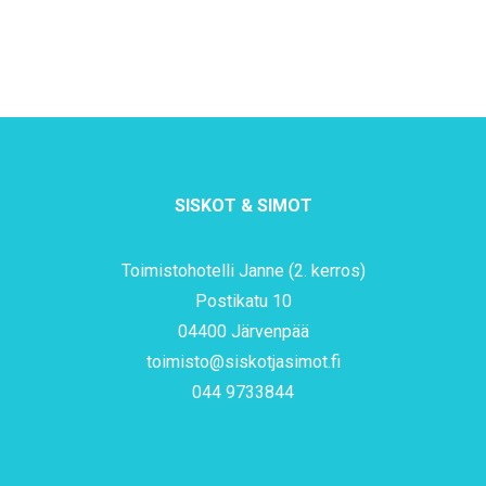
SISKOT & SIMOT
Toimistohotelli Janne (2. kerros)
Postikatu 10
04400 Järvenpää
toimisto@siskotjasimot.fi
044 9733844