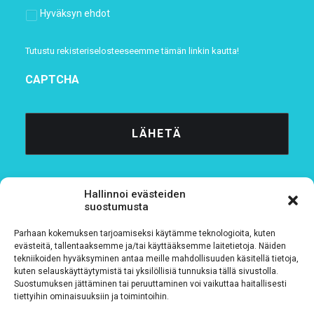
Hyväksyn ehdot
Tutustu rekisteriselosteeseemme
tämän linkin kautta!
CAPTCHA
Hallinnoi evästeiden
suostumusta
Parhaan kokemuksen tarjoamiseksi käytämme teknologioita, kuten
Tietosuojaseloste
evästeitä, tallentaaksemme ja/tai käyttääksemme laitetietoja. Näiden
tekniikoiden hyväksyminen antaa meille mahdollisuuden käsitellä tietoja,
kuten selauskäyttäytymistä tai yksilöllisiä tunnuksia tällä sivustolla.
Verkkolaskutustiedot
Suostumuksen jättäminen tai peruuttaminen voi vaikuttaa haitallisesti
tiettyihin ominaisuuksiin ja toimintoihin.
Materiaalipankki