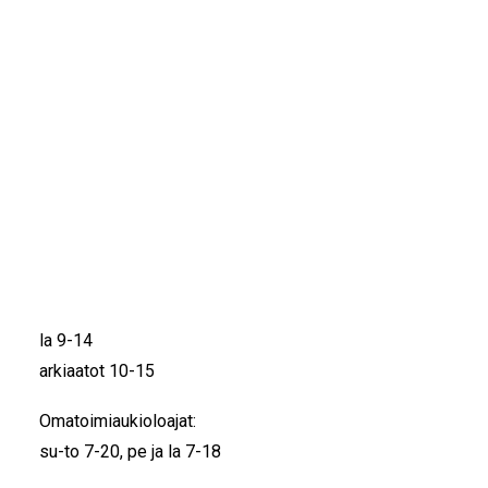
IKÄIHMISET
KOHTAAMISPAIKAT
SASTAMALAN KERÄYSPISTEET
MIESPORUKAT
YHTEYSTIEDOT
Sastamalan pääkirjasto
TILAA UUTISKIRJE
YHTEYDENOTTOLOMAKE
Sillankorvankatu 1
38210 Sastamala
Aukioloajat
ma-to 10-19
pe 10-16
la 9-14
arkiaatot 10-15
Omatoimiaukioloajat:
su-to 7-20, pe ja la 7-18