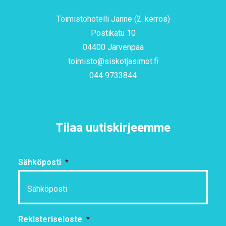
Toimistohotelli Janne (2. kerros)
Postikatu 10
04400 Järvenpää
toimisto@siskotjasimot.fi
044 9733844
Tilaa uutiskirjeemme
Sähköposti
*
Rekisteriseloste
*