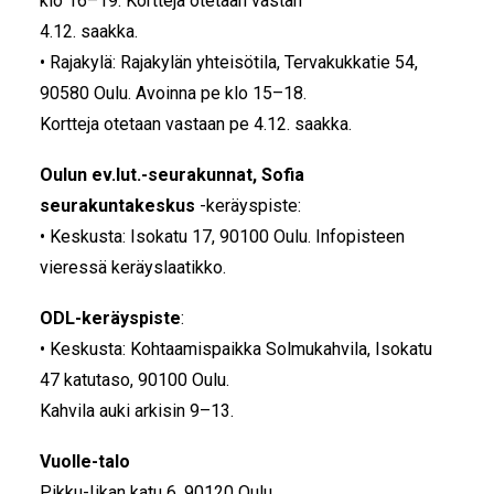
klo 16–19. Kortteja otetaan vastan
4.12. saakka.
• Rajakylä: Rajakylän yhteisötila, Tervakukkatie 54,
90580 Oulu. Avoinna pe klo 15–18.
Kortteja otetaan vastaan pe 4.12. saakka.
Oulun ev.lut.-seurakunnat, Sofia
seurakuntakeskus
-keräyspiste:
• Keskusta: Isokatu 17, 90100 Oulu. Infopisteen
vieressä keräyslaatikko.
ODL-keräyspiste
:
• Keskusta: Kohtaamispaikka Solmukahvila, Isokatu
47 katutaso, 90100 Oulu.
Kahvila auki arkisin 9–13.
Vuolle-talo
Pikku-Iikan katu 6, 90120 Oulu.