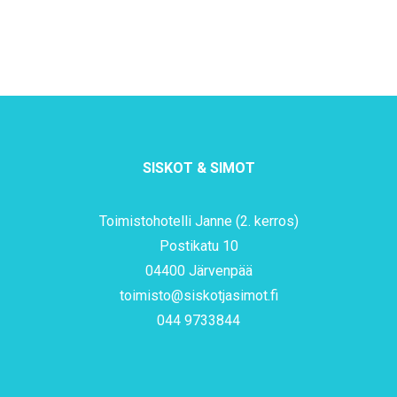
SISKOT & SIMOT
Toimistohotelli Janne (2. kerros)
Postikatu 10
04400 Järvenpää
toimisto@siskotjasimot.fi
044 9733844