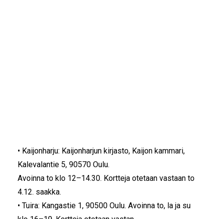
IKÄIHMISET
KOHTAAMISPAIKAT
OULUN KERÄYSPISTEET
MIESPORUKAT
YHTEYSTIEDOT
TILAA UUTISKIRJE
Ikäihmisten olohuoneiden keräyspisteet:
YHTEYDENOTTOLOMAKE
• Keskusta: Nummikatu 24, 90100 Oulu. Avoinna ke, la
ja su klo 16–19. Kortteja otetaan
vastaan 4.12. saakka.
• Kaakkuri: Pesätie 13, 90420 Oulu. Avoinna ti ja to klo
15–18. Kortteja otetaan vastaan to
4.12. saakka.
• Kaijonharju: Kaijonharjun kirjasto, Kaijon kammari,
Kalevalantie 5, 90570 Oulu.
Avoinna to klo 12–14.30. Kortteja otetaan vastaan to
4.12. saakka.
• Tuira: Kangastie 1, 90500 Oulu. Avoinna to, la ja su