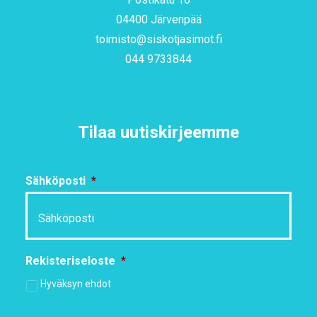
04400 Järvenpää
toimisto@siskotjasimot.fi
044 9733844
Tilaa uutiskirjeemme
Sähköposti
*
Rekisteriseloste
*
Hyväksyn ehdot