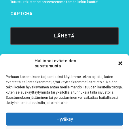
Tutustu rekisteriselosteeseemme
tämän linkin kautta!
CAPTCHA
Hallinnoi evästeiden
suostumusta
Parhaan kokemuksen tarjoamiseksi käytämme teknologioita, kuten
Tietosuojaseloste
evästeitä, tallentaaksemme ja/tai käyttääksemme laitetietoja. Näiden
tekniikoiden hyväksyminen antaa meille mahdollisuuden käsitellä tietoja,
kuten selauskäyttäytymistä tai yksilöllisiä tunnuksia tällä sivustolla.
Verkkolaskutustiedot
Suostumuksen jättäminen tai peruuttaminen voi vaikuttaa haitallisesti
tiettyihin ominaisuuksiin ja toimintoihin.
Materiaalipankki
Hyväksy