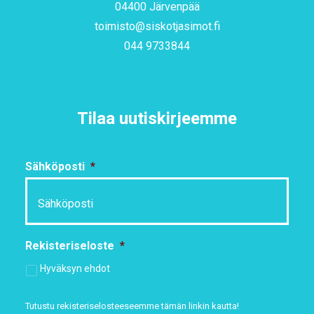
04400 Järvenpää
toimisto@siskotjasimot.fi
044 9733844
Tilaa uutiskirjeemme
Sähköposti
*
Rekisteriseloste
*
Hyväksyn ehdot
Tutustu rekisteriselosteeseemme
tämän linkin kautta!