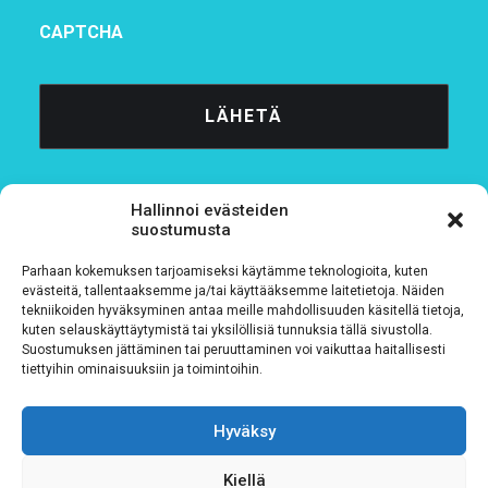
CAPTCHA
Hallinnoi evästeiden
suostumusta
Parhaan kokemuksen tarjoamiseksi käytämme teknologioita, kuten
Tietosuojaseloste
evästeitä, tallentaaksemme ja/tai käyttääksemme laitetietoja. Näiden
tekniikoiden hyväksyminen antaa meille mahdollisuuden käsitellä tietoja,
kuten selauskäyttäytymistä tai yksilöllisiä tunnuksia tällä sivustolla.
Verkkolaskutustiedot
Suostumuksen jättäminen tai peruuttaminen voi vaikuttaa haitallisesti
tiettyihin ominaisuuksiin ja toimintoihin.
Materiaalipankki
Hyväksy
Kiellä