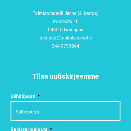
Toimistohotelli Janne (2. kerros)
Postikatu 10
04400 Järvenpää
toimisto@siskotjasimot.fi
044 9733844
Tilaa uutiskirjeemme
Sähköposti
*
Rekisteriseloste
*