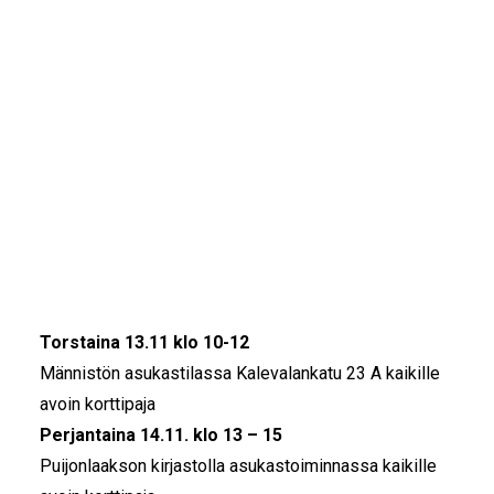
IKÄIHMISET
KOHTAAMISPAIKAT
KUOPION KERÄYSPISTEET
MIESPORUKAT
YHTEYSTIEDOT
TILAA UUTISKIRJE
Kuopiossa kortteja ikäihmisille askarrellaan ja
YHTEYDENOTTOLOMAKE
kirjoitetaan Kansalaisopiston ryhmissä.
TAKAISIN SIVULLE JOULUPOSTIA 
IKÄIHMISILLE
Torstaina 13.11 klo 10-12
Männistön asukastilassa Kalevalankatu 23 A kaikille
avoin korttipaja
Perjantaina 14.11. klo 13 – 15
Puijonlaakson kirjastolla asukastoiminnassa kaikille