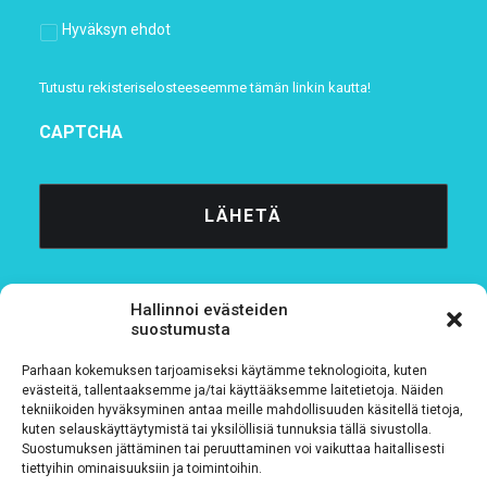
Hyväksyn ehdot
Tutustu rekisteriselosteeseemme
tämän linkin kautta!
CAPTCHA
Hallinnoi evästeiden
suostumusta
Parhaan kokemuksen tarjoamiseksi käytämme teknologioita, kuten
Tietosuojaseloste
evästeitä, tallentaaksemme ja/tai käyttääksemme laitetietoja. Näiden
tekniikoiden hyväksyminen antaa meille mahdollisuuden käsitellä tietoja,
kuten selauskäyttäytymistä tai yksilöllisiä tunnuksia tällä sivustolla.
Verkkolaskutustiedot
Suostumuksen jättäminen tai peruuttaminen voi vaikuttaa haitallisesti
tiettyihin ominaisuuksiin ja toimintoihin.
Materiaalipankki