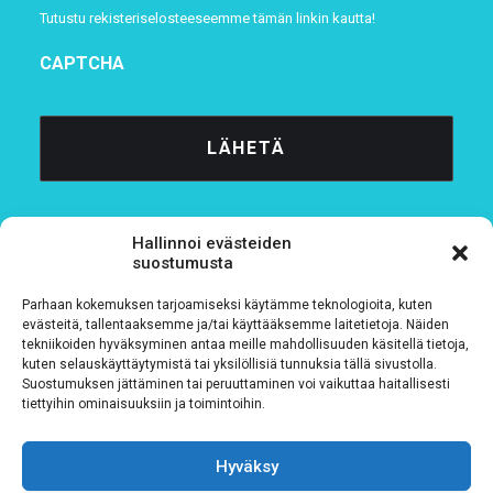
Tutustu rekisteriselosteeseemme
tämän linkin kautta!
CAPTCHA
Hallinnoi evästeiden
suostumusta
Parhaan kokemuksen tarjoamiseksi käytämme teknologioita, kuten
Tietosuojaseloste
evästeitä, tallentaaksemme ja/tai käyttääksemme laitetietoja. Näiden
tekniikoiden hyväksyminen antaa meille mahdollisuuden käsitellä tietoja,
kuten selauskäyttäytymistä tai yksilöllisiä tunnuksia tällä sivustolla.
Verkkolaskutustiedot
Suostumuksen jättäminen tai peruuttaminen voi vaikuttaa haitallisesti
tiettyihin ominaisuuksiin ja toimintoihin.
Materiaalipankki
Hyväksy