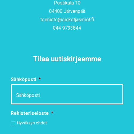
Postikatu 10
04400 Järvenpää
toimisto@siskotjasimot.fi
044 9733844
Tilaa uutiskirjeemme
Sähköposti
*
Rekisteriseloste
*
Hyväksyn ehdot