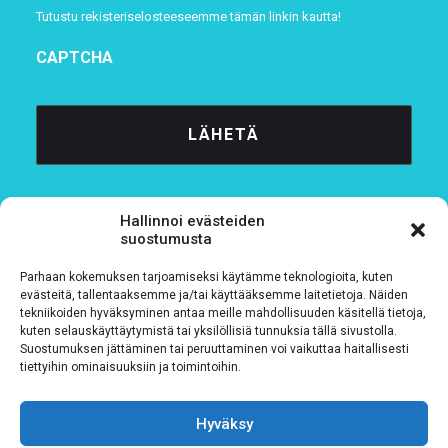
Tutustu rekisteriselosteeseemme
tämän linkin kautta!
CAPTCHA
Hallinnoi evästeiden
suostumusta
Parhaan kokemuksen tarjoamiseksi käytämme teknologioita, kuten
Tietosuojaseloste
evästeitä, tallentaaksemme ja/tai käyttääksemme laitetietoja. Näiden
tekniikoiden hyväksyminen antaa meille mahdollisuuden käsitellä tietoja,
kuten selauskäyttäytymistä tai yksilöllisiä tunnuksia tällä sivustolla.
Verkkolaskutustiedot
Suostumuksen jättäminen tai peruuttaminen voi vaikuttaa haitallisesti
tiettyihin ominaisuuksiin ja toimintoihin.
Materiaalipankki
Hyväksy