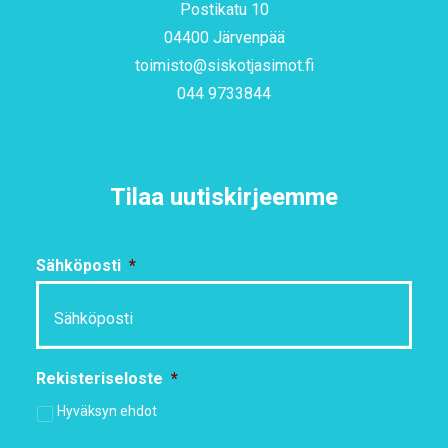
Postikatu 10
04400 Järvenpää
toimisto@siskotjasimot.fi
044 9733844
Tilaa uutiskirjeemme
Sähköposti
*
Rekisteriseloste
*
Hyväksyn ehdot