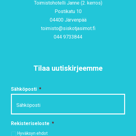
Toimistohotelli Janne (2. kerros)
Postikatu 10
04400 Järvenpää
toimisto@siskotjasimot.fi
044 9733844
Tilaa uutiskirjeemme
Sähköposti
*
Rekisteriseloste
*
Hyväksyn ehdot