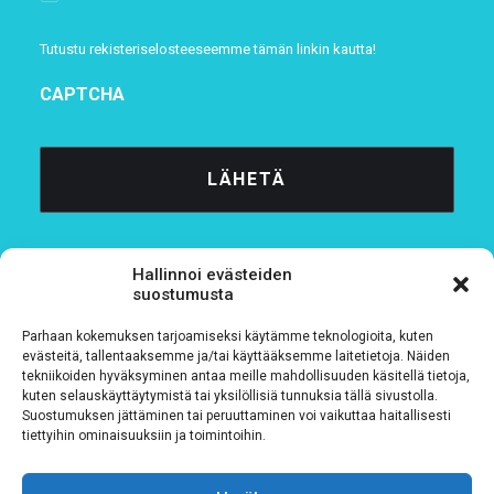
Tutustu rekisteriselosteeseemme
tämän linkin kautta!
CAPTCHA
Hallinnoi evästeiden
suostumusta
Parhaan kokemuksen tarjoamiseksi käytämme teknologioita, kuten
Tietosuojaseloste
evästeitä, tallentaaksemme ja/tai käyttääksemme laitetietoja. Näiden
tekniikoiden hyväksyminen antaa meille mahdollisuuden käsitellä tietoja,
kuten selauskäyttäytymistä tai yksilöllisiä tunnuksia tällä sivustolla.
Verkkolaskutustiedot
Suostumuksen jättäminen tai peruuttaminen voi vaikuttaa haitallisesti
tiettyihin ominaisuuksiin ja toimintoihin.
Materiaalipankki