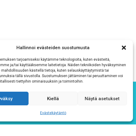
Hallinnoi evästeiden suostumusta
emuksen tarjoamiseksi käytämme teknologioita, kuten evästeitä,
emme ja/tai käyttääksemme laitetietoja. Näiden tekniikoiden hyväksyminen
 mahdollisuuden käsitellä tietoja, kuten selauskäyttäytymistä tai
 tunnuksia tällä sivustolla. Suostumuksen jättäminen tai peruuttaminen voi
tallisesti tiettyihin ominaisuuksiin ja toimintoihin.
yväksy
Kiellä
Näytä asetukset
Evästekäytäntö