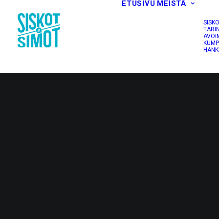
ETUSIVU
MEISTÄ
SISK
TARI
AVOI
KUMP
HANK