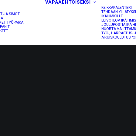
VAPAAEHTOISEKSI
KEIKKAKALENTERI
TEHDÄÄN YLLÄTYKS
OT JA SIMOT
IKÄIHMISILLE
NA
LEIVO ILOA IKÄIHMIS
MET TYÖPAIKAT
JOULUPOSTIA IKÄIH
PANIT
NUORTA VÄLITTÄMI
KEET
TYÖ-, HARRASTUS- 
AIKUISKOULUTUSPO