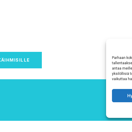
Parhaan kok
KÄIHMISILLE
tallentaaks
antaa meille
yksilöllisiä
vaikuttaa hai
H