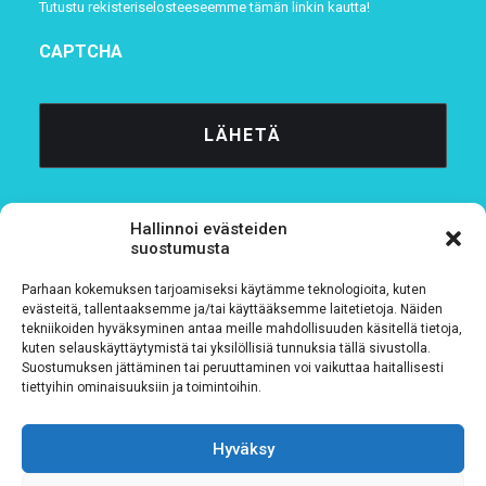
Tutustu rekisteriselosteeseemme
tämän linkin kautta!
CAPTCHA
Hallinnoi evästeiden
suostumusta
Parhaan kokemuksen tarjoamiseksi käytämme teknologioita, kuten
Tietosuojaseloste
evästeitä, tallentaaksemme ja/tai käyttääksemme laitetietoja. Näiden
tekniikoiden hyväksyminen antaa meille mahdollisuuden käsitellä tietoja,
kuten selauskäyttäytymistä tai yksilöllisiä tunnuksia tällä sivustolla.
Verkkolaskutustiedot
Suostumuksen jättäminen tai peruuttaminen voi vaikuttaa haitallisesti
tiettyihin ominaisuuksiin ja toimintoihin.
Materiaalipankki
Hyväksy