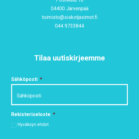
04400 Järvenpää
toimisto@siskotjasimot.fi
044 9733844
Tilaa uutiskirjeemme
Sähköposti
*
Rekisteriseloste
*
Hyväksyn ehdot