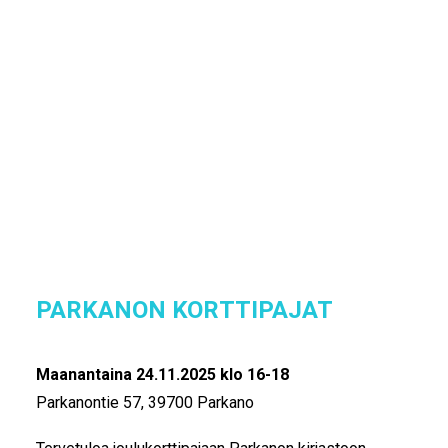
IKÄIHMISET
KOHTAAMISPAIKAT
PARKANON KERÄYSPISTEET
MIESPORUKAT
YHTEYSTIEDOT
TILAA UUTISKIRJE
Parkanon kaupungin kirjasto
YHTEYDENOTTOLOMAKE
Parkanontie 57
,
39700
Parkano
TAKAISIN SIVULLE JOULUPOSTIA 
IKÄIHMISILLE
PARKANON KORTTIPAJAT
Maanantaina 24.11.2025 klo 16-18
Parkanontie 57, 39700 Parkano