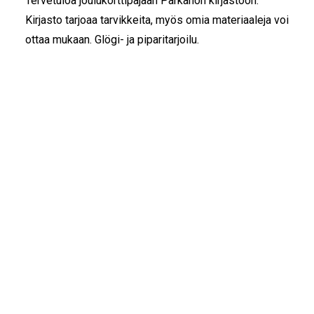
Tervetuloa joulukorttipajaan Parkanon kirjastoon.
Kirjasto tarjoaa tarvikkeita, myös omia materiaaleja voi
ottaa mukaan. Glögi- ja piparitarjoilu.