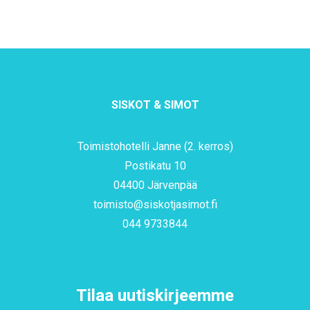
SISKOT & SIMOT
Toimistohotelli Janne (2. kerros)
Postikatu 10
04400 Järvenpää
toimisto@siskotjasimot.fi
044 9733844
Tilaa uutiskirjeemme