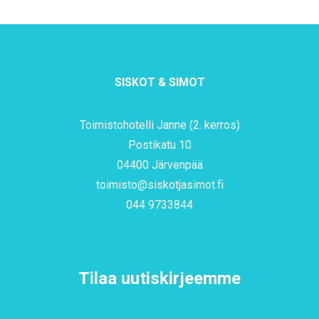
SISKOT & SIMOT
Toimistohotelli Janne (2. kerros)
Postikatu 10
04400 Järvenpää
toimisto@siskotjasimot.fi
044 9733844
Tilaa uutiskirjeemme