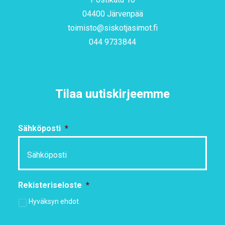
04400 Järvenpää
toimisto@siskotjasimot.fi
044 9733844
Tilaa uutiskirjeemme
Sähköposti
*
Rekisteriseloste
*
Hyväksyn ehdot