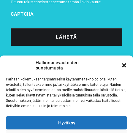
Tutustu rekisteriselosteeseemme
tämän linkin kautta!
CAPTCHA
Hallinnoi evästeiden
suostumusta
Parhaan kokemuksen tarjoamiseksi käytämme teknologioita, kuten
Tietosuojaseloste
evästeitä, tallentaaksemme ja/tai käyttääksemme laitetietoja. Näiden
tekniikoiden hyväksyminen antaa meille mahdollisuuden käsitellä tietoja,
kuten selauskäyttäytymistä tai yksilöllisiä tunnuksia tällä sivustolla.
Verkkolaskutustiedot
Suostumuksen jättäminen tai peruuttaminen voi vaikuttaa haitallisesti
tiettyihin ominaisuuksiin ja toimintoihin.
Materiaalipankki
Hyväksy