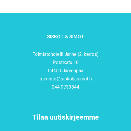
SISKOT & SIMOT
Toimistohotelli Janne (2. kerros)
Postikatu 10
04400 Järvenpää
toimisto@siskotjasimot.fi
044 9733844
Tilaa uutiskirjeemme