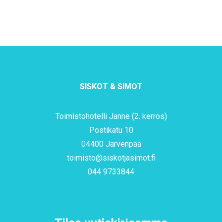
SISKOT & SIMOT
Toimistohotelli Janne (2. kerros)
Postikatu 10
04400 Järvenpää
toimisto@siskotjasimot.fi
044 9733844