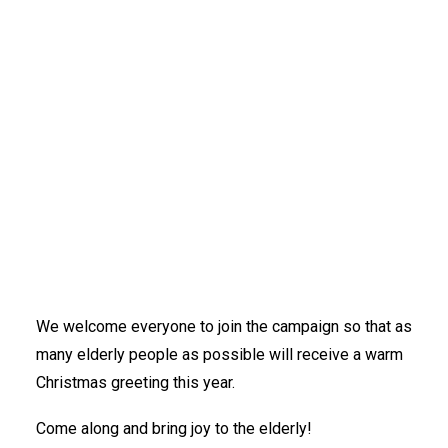
IKÄIHMISET
KOHTAAMISPAIKAT
MIESPORUKAT
Spreading the Christmas spirit has never been this
YHTEYSTIEDOT
easy: let’s send Christmas mail to the elderly
TILAA UUTISKIRJE
together!
YHTEYDENOTTOLOMAKE
Siskot ja Simot, the community for creative caring, is
organizing the
Christmas Post for the Elderly
campaign for the
thirteenth time
from November 3
to December 4, 2025, collecting Christmas cards for
elderly people in home care and service housing.
We welcome everyone to join the campaign so that as
many elderly people as possible will receive a warm
Christmas greeting this year.
Come along and bring joy to the elderly!