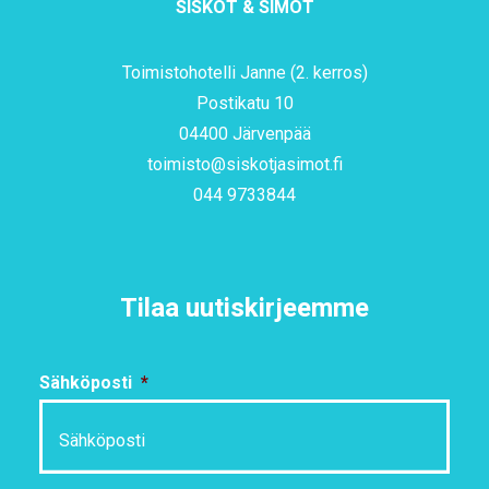
SISKOT & SIMOT
Toimistohotelli Janne (2. kerros)
Postikatu 10
04400 Järvenpää
toimisto@siskotjasimot.fi
044 9733844
Tilaa uutiskirjeemme
Sähköposti
*