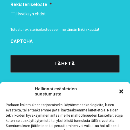
Rekisteriseloste
*
Hyväksyn ehdot
Tutustu rekisteriselosteeseemme
tämän linkin kautta!
CAPTCHA
Hallinnoi evästeiden
suostumusta
Parhaan kokemuksen tarjoamiseksi käytämme teknologioita, kuten
Tietosuojaseloste
evästeitä, tallentaaksemme ja/tai käyttääksemme laitetietoja. Näiden
tekniikoiden hyväksyminen antaa meille mahdollisuuden käsitellä tietoja,
kuten selauskäyttäytymistä tai yksilöllisiä tunnuksia tällä sivustolla.
Verkkolaskutustiedot
Suostumuksen jättäminen tai peruuttaminen voi vaikuttaa haitallisesti