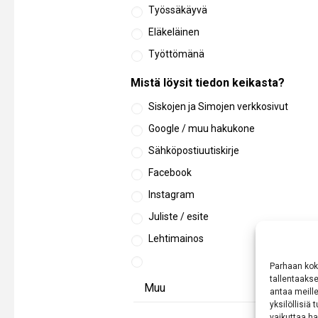
Työssäkäyvä
Eläkeläinen
Työttömänä
Mistä löysit tiedon keikasta?
Siskojen ja Simojen verkkosivut
Google / muu hakukone
Sähköpostiuutiskirje
Facebook
Instagram
Juliste / esite
Lehtimainos
Parhaan kok
tallentaaks
antaa meille
yksilöllisiä
vaikuttaa hai