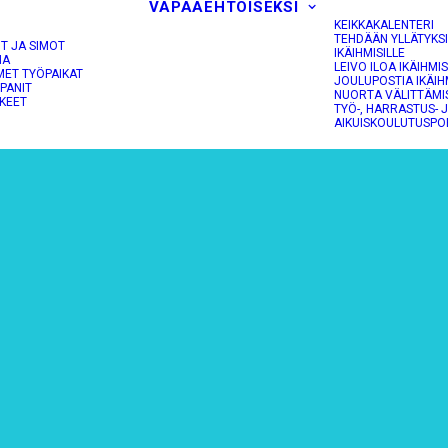
VAPAAEHTOISEKSI
KEIKKAKALENTERI
TEHDÄÄN YLLÄTYKS
OT JA SIMOT
IKÄIHMISILLE
NA
LEIVO ILOA IKÄIHMIS
MET TYÖPAIKAT
JOULUPOSTIA IKÄIH
PANIT
NUORTA VÄLITTÄMI
KEET
TYÖ-, HARRASTUS- 
AIKUISKOULUTUSPO