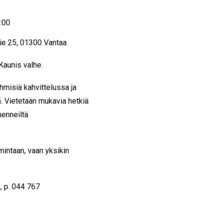
:00
tie 25, 01300 Vantaa
Kaunis valhe.
hmisiä kahvittelussa ja
ä. Vietetään mukavia hetkiä
menneiltä
mintaan, vaan yksikin
, p. 044 767