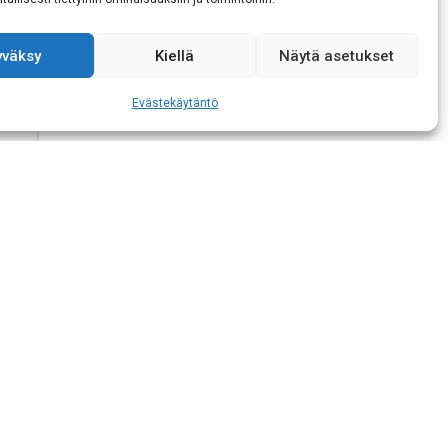
isen tietojeni
yväksy
Kiellä
Näytä asetukset
Evästekäytäntö