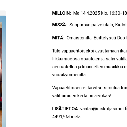
MILLOIN:
Ma 14.4.2025 klo. 16:30-18
MISSÄ:
Suopursun palvelutalo, Kielo
MITÄ:
Omaistenilta. Esittelyssä Duo 
Tule vapaaehtoiseksi avustamaan ikäi
liikkumisessa osastojen ja salin välill
seurustellen ja kuunnellen musiikkia 
vuosikymmeniltä.
Vapaaehtoisen ei tarvitse sitoutua toi
välittämisen kerta on arvokas!
LISÄTIETOA:
vantaa@siskotjasimot.fi
4491/Gabriela