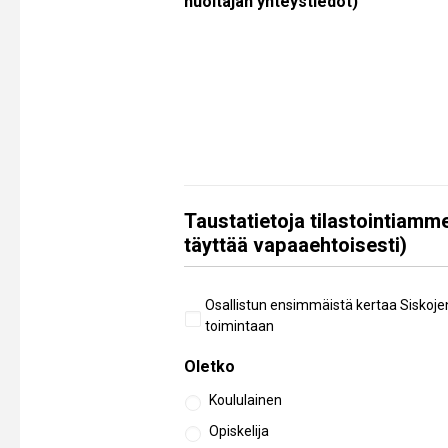
huoltajan yhteystiedot)
Taustatietoja tilastointiamme
täyttää vapaaehtoisesti)
Aiempi
Osallistun ensimmäistä kertaa Siskoje
osallistuminen
toimintaan
Oletko
Koululainen
Opiskelija