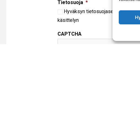
Tietosuoja
*
Hyväksyn
tietosuojaselosteen
muka
H
käsittelyn
CAPTCHA