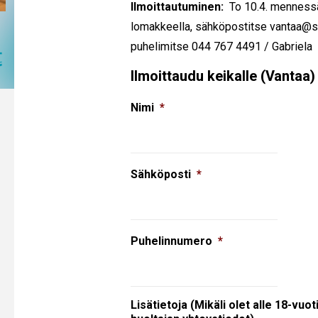
Ilmoittautuminen:
To 10.4. mennessä 
lomakkeella, sähköpostitse vantaa@sis
puhelimitse 044 767 4491 / Gabriela
Ilmoittaudu keikalle (Vantaa)
Nimi
*
Sähköposti
*
Puhelinnumero
*
Lisätietoja (Mikäli olet alle 18-vuot