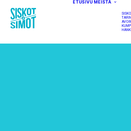
ETUSIVU
MEISTÄ
SISK
TARI
AVOI
KUMP
HANK