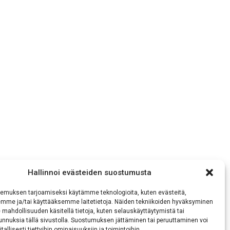
Hallinnoi evästeiden suostumusta
emuksen tarjoamiseksi käytämme teknologioita, kuten evästeitä,
emme ja/tai käyttääksemme laitetietoja. Näiden tekniikoiden hyväksyminen
 mahdollisuuden käsitellä tietoja, kuten selauskäyttäytymistä tai
 tunnuksia tällä sivustolla. Suostumuksen jättäminen tai peruuttaminen voi
tallisesti tiettyihin ominaisuuksiin ja toimintoihin.