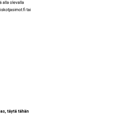
alla olevalla
kotjasimot.fi tai
ias, täytä tähän