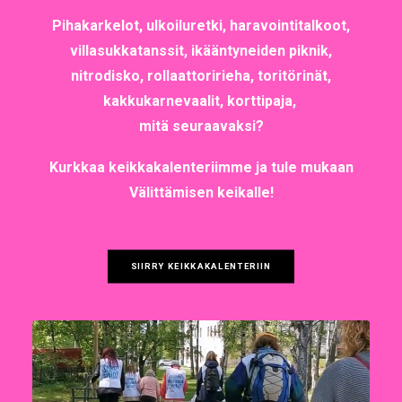
Pihakarkelot, ulkoiluretki, haravointitalkoot,
villasukkatanssit, ikääntyneiden piknik,
nitrodisko, rollaattoririeha, toritörinät,
kakkukarnevaalit, korttipaja,
mitä seuraavaksi?
Kurkkaa keikkakalenteriimme ja tule mukaan
Välittämisen keikalle!
SIIRRY KEIKKAKALENTERIIN