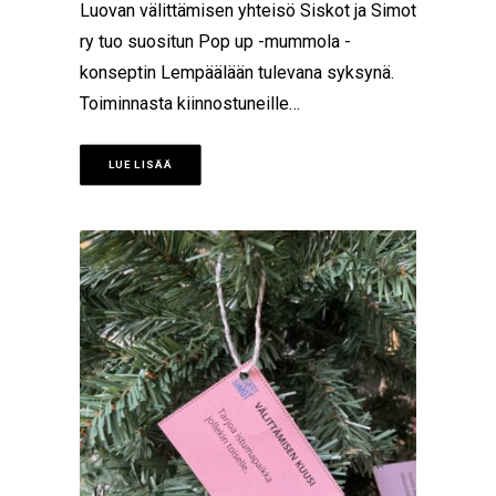
Luovan välittämisen yhteisö Siskot ja Simot
ry tuo suositun Pop up -mummola -
konseptin Lempäälään tulevana syksynä.
Toiminnasta kiinnostuneille…
LUE LISÄÄ