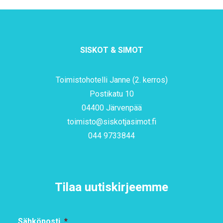
SISKOT & SIMOT
Toimistohotelli Janne (2. kerros)
Postikatu 10
04400 Järvenpää
toimisto@siskotjasimot.fi
044 9733844
Tilaa uutiskirjeemme
Sähköposti
*