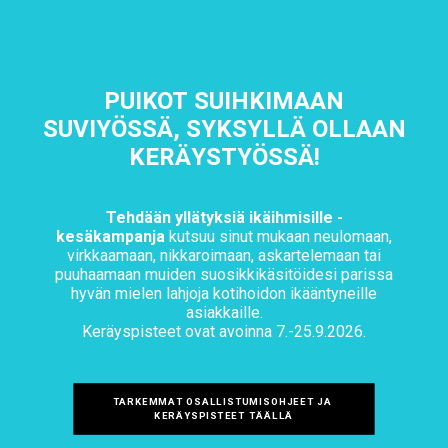
PUIKOT SUIHKIMAAN
SUVIYÖSSÄ, SYKSYLLÄ OLLAAN
KERÄYSTYÖSSÄ!
Tehdään yllätyksiä ikäihmisille -
kesäkampanja
kutsuu sinut mukaan neulomaan,
virkkaamaan, nikkaroimaan, askartelemaan tai
puuhaamaan muiden suosikkikäsitöidesi parissa
hyvän mielen lahjoja kotihoidon ikääntyneille
asiakkaille.
Keräyspisteet ovat avoinna 7.-25.9.2026.
TARKEMMAT OSALLISTUMISOHJEET JA 
KERÄYSPISTEET TÄÄLLÄ