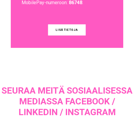
MobilePay-numeroon:
86748
.
LISÄTIETOJA
SEURAA MEITÄ SOSIAALISESSA
MEDIASSA
FACEBOOK
/
LINKEDIN
/
INSTAGRAM