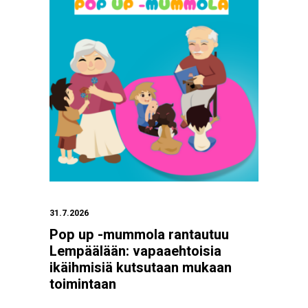
31.7.2026
Pop up -mummola rantautuu
Lempäälään: vapaaehtoisia
ikäihmisiä kutsutaan mukaan
toimintaan